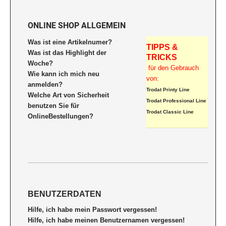
Holzstempel bis 50 mm
Holzstempel bis 70 mm
PROFESSIONAL LINE DATUMSTEMPEL
Holzstempel bis 60 mm
SWOP-PAD AUSTAUSCHKISSEN + ZUBEHÖR
ONLINE SHOP ALLGEMEIN
Holzstempel bis 80 mm
SWOP-PAD AUSTAUSCHKISSEN PRINTY
Holzstempel bis 70 mm
DEINE DINGE STEMPEL
Was ist eine Artikelnumer?
Holzstempel bis 90 mm
TIPPS &
PROFESSIONAL LINE ZIFFERN- UND
Holzstempel bis 80 mm
Was ist das Highlight der
TRICKS
WORTBANDDREHSTEMPEL
CopyOf Holzstempel bis 100 mm
Woche?
Holzstempel bis 90 mm
SWOP-PAD AUSTAUSCHKISSEN
für den Gebrauch
Wie kann ich mich neu
PROFESSIONAL LINE
von:
Holzstempel bis 100 mm
CLASSIC LINE DATUMSTEMPEL MIT PLATTE
anmelden?
RUNDSTEMPEL
Trodat Printy Line
2910 (MIT ANTRIEBSRÄDERN)
Welche Art von Sicherheit
STEMPELFARBEN
Trodat Professional Line
benutzen Sie für
RUNDSTEMPEL
Trodat Classic Line
CLASSIC LINE DATUMSTEMPEL MIT STEG
OnlineBestellungen?
STEMPELKISSEN
CLASSIC LINE ZIFFERNBÄNDERSTEMPEL
STEMPELTRÄGER
CLASSIC LINE DATUMSTEMPEL +
WORTBANDDREHSTEMPEL
BENUTZERDATEN
Hilfe, ich habe mein Passwort vergessen!
SONSTIGE CLASSIC LINE HANDSTMEPEL
Hilfe, ich habe meinen Benutzernamen vergessen!