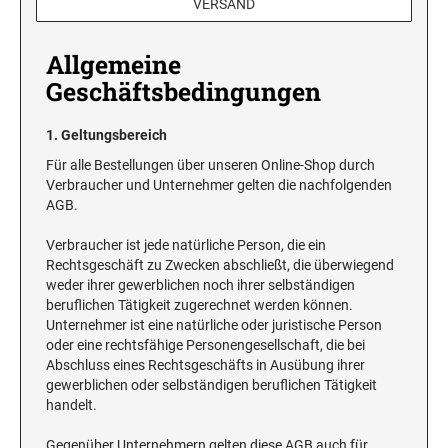
VERSAND
Holzstempel bis 50 mm
Holzstempel bis 70 mm
PROFESSIONAL LINE DATUMSTEMPEL
Holzstempel bis 60 mm
SWOP-PAD AUSTAUSCHKISSEN + ZUBEHÖR
Allgemeine
Holzstempel bis 80 mm
SWOP-PAD AUSTAUSCHKISSEN PRINTY
Holzstempel bis 70 mm
DEINE DINGE STEMPEL
Geschäftsbedingungen
Holzstempel bis 90 mm
PROFESSIONAL LINE ZIFFERN- UND
Holzstempel bis 80 mm
WORTBANDDREHSTEMPEL
CopyOf Holzstempel bis 100 mm
Holzstempel bis 90 mm
SWOP-PAD AUSTAUSCHKISSEN
1. Geltungsbereich
PROFESSIONAL LINE
Holzstempel bis 100 mm
CLASSIC LINE DATUMSTEMPEL MIT PLATTE
Für alle Bestellungen über unseren Online-Shop durch
RUNDSTEMPEL
2910 (MIT ANTRIEBSRÄDERN)
Verbraucher und Unternehmer gelten die nachfolgenden
STEMPELFARBEN
AGB.
RUNDSTEMPEL
CLASSIC LINE DATUMSTEMPEL MIT STEG
Verbraucher ist jede natürliche Person, die ein
STEMPELKISSEN
Rechtsgeschäft zu Zwecken abschließt, die überwiegend
weder ihrer gewerblichen noch ihrer selbständigen
CLASSIC LINE ZIFFERNBÄNDERSTEMPEL
beruflichen Tätigkeit zugerechnet werden können.
STEMPELTRÄGER
Unternehmer ist eine natürliche oder juristische Person
oder eine rechtsfähige Personengesellschaft, die bei
CLASSIC LINE DATUMSTEMPEL +
Abschluss eines Rechtsgeschäfts in Ausübung ihrer
WORTBANDDREHSTEMPEL
gewerblichen oder selbständigen beruflichen Tätigkeit
handelt.
SONSTIGE CLASSIC LINE HANDSTMEPEL
Gegenüber Unternehmern gelten diese AGB auch für